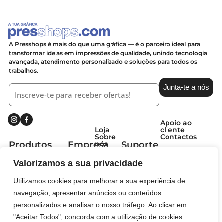
A Presshops é mais do que uma gráfica — é o parceiro ideal para
transformar ideias em impressões de qualidade, unindo tecnologia
avançada, atendimento personalizado e soluções para todos os
trabalhos.
Junta-te a nós
Apoio ao
cliente
Loja
Contactos
Sobre
Produtos
Empresa
Suporte
nós
Envelopes
Valorizamos a sua privacidade
Flyers
Coletes
Papel Timbrado
Utilizamos cookies para melhorar a sua experiência de
navegação, apresentar anúncios ou conteúdos
personalizados e analisar o nosso tráfego. Ao clicar em
2025 - Todos os direitos reservados
Política de
Termos e
Livro de
developed
Privacidade
condições
Reclamações
by
"Aceitar Todos", concorda com a utilização de cookies.
|
|
|
ajnet.net