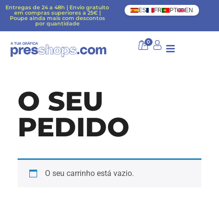
Entregas de 24 a 48h | Envio gratuito
ES
FR
PT
EN
em compras superiores a 25€ |
Poupe ainda mais com descontos
por quantidade
0
O SEU
PEDIDO
O seu carrinho está vazio.