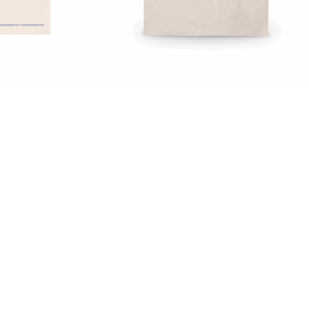
Empresa
Suporte
Loja
Apoio ao cliente
Sobre nós
Contactos
o