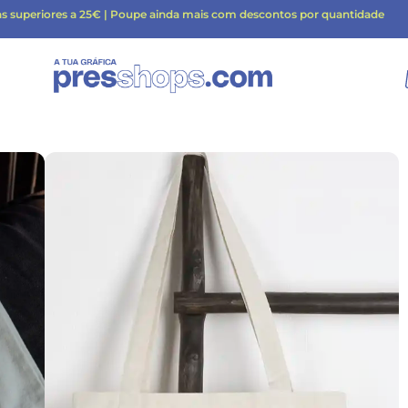
as superiores a 25€ | Poupe ainda mais com descontos por quantidade