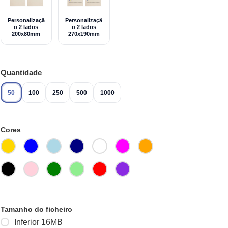
Personalizaçã
Personalizaçã
o 2 lados
o 2 lados
200x80mm
270x190mm
Quantidade
50
100
250
500
1000
Cores
Tamanho do ficheiro
Inferior 16MB