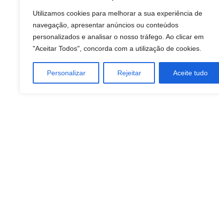
Utilizamos cookies para melhorar a sua experiência de
navegação, apresentar anúncios ou conteúdos
personalizados e analisar o nosso tráfego. Ao clicar em
"Aceitar Todos", concorda com a utilização de cookies.
Personalizar
Rejeitar
Aceite tudo
A Presshops é mais do que uma gráfica — é o parceiro 
para transformar ideias em impressões de qualidade, 
tecnologia avançada, atendimento personalizado e so
para todos os trabalhos.