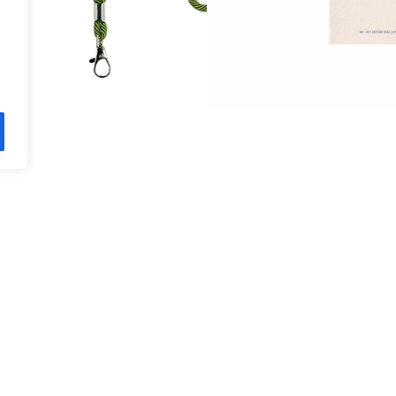
Produtos
ideal
Envelopes
unindo
Flyers
luções
Coletes
Papel Timbrad
Junta-te a nós