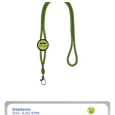
Dépliants
Dès
- 0,02 €
TTC