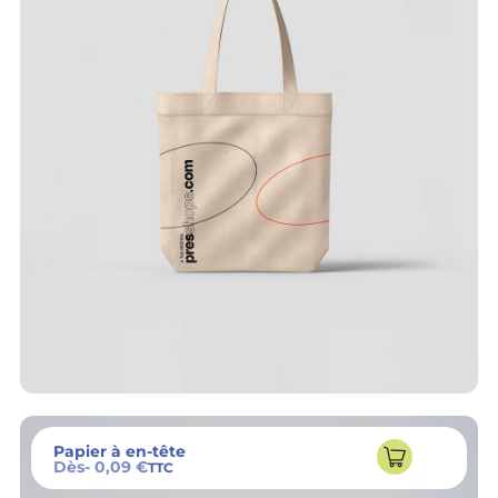
Papier à en-tête
Dès
- 0,09 €
TTC