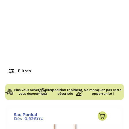
Filtres
Plus vous achetez, plus
Expédition rapide et
Ne manquez pas cette
vous économisez
sécurisée
opportunité !
Sac Ponkal
Dès
- 0,92€
TTC