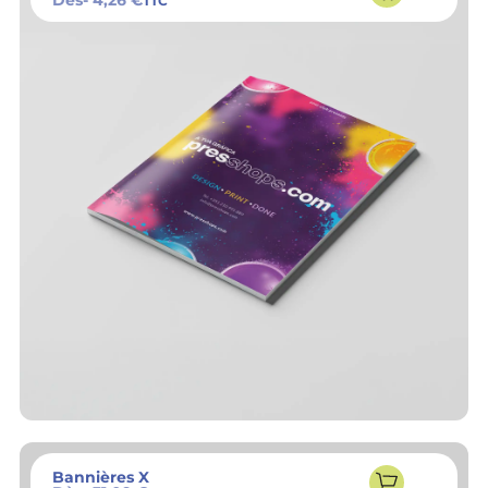
Dès
- 4,26 €
TTC
Bannières X