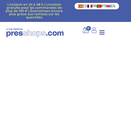
Livraison en 24 à 48 h | Livraison
ES
FR
PT
EN
gratuite pour les commandes de
plus de 100 € | Économisez encore
plus grâce aux remises sur les
quantités
0