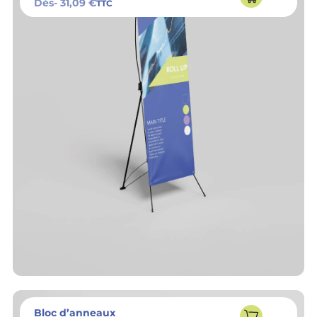
Dès
- 31,09 €
TTC
Bloc d’anneaux