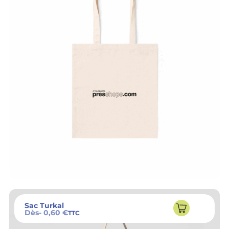
Sac Turkal
Dès
- 0,60 €
TTC