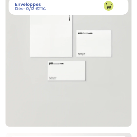
Enveloppes
Dès
- 0,12 €
TTC