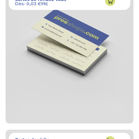
Dès
- 0,03 €
TTC