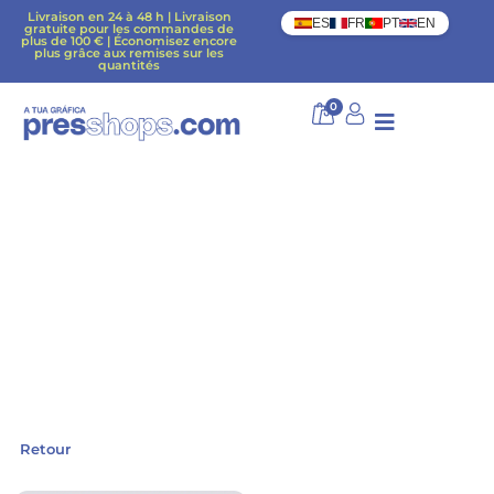
Livraison en 24 à 48 h | Livraison
ES
FR
PT
EN
gratuite pour les commandes de
plus de 100 € | Économisez encore
plus grâce aux remises sur les
quantités
0
Retour