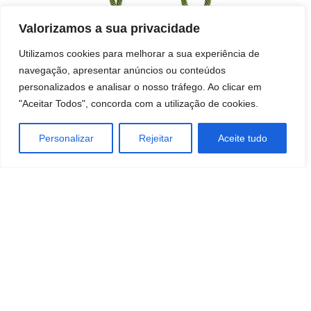
Valorizamos a sua privacidade
Utilizamos cookies para melhorar a sua experiência de
navegação, apresentar anúncios ou conteúdos
personalizados e analisar o nosso tráfego. Ao clicar em
"Aceitar Todos", concorda com a utilização de cookies.
Personalizar
Rejeitar
Aceite tudo
A Presshops é mais do que uma gráfica — é o parceiro ideal para
transformar ideias em impressões de qualidade, unindo tecnologia
avançada, atendimento personalizado e soluções para todos os
trabalhos.
Junta-te a nós
Apoio ao
cliente
Loja