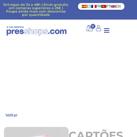
Entregas de 24 a 48h | Envio gratuito
ES
FR
PT
EN
em compras superiores a 25€ |
Poupe ainda mais com descontos
por quantidade
0
Voltar
CARTÕES